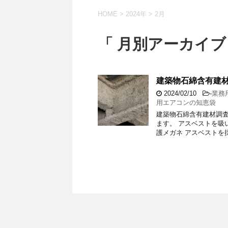
HOME
>
2024年
>
2月
「 月別アーカイブ：
建築物石綿含有建
2024/02/10
-
業務
用エアコンの知恵袋
建築物石綿含有建材調
ます。 アスベストを吸
護メガネ アスベストを