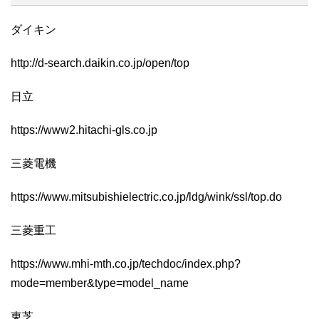
ダイキン
http://d-search.daikin.co.jp/open/top
日立
https://www2.hitachi-gls.co.jp
三菱電機
https://www.mitsubishielectric.co.jp/ldg/wink/ssl/top.do
三菱重工
https://www.mhi-mth.co.jp/techdoc/index.php?
mode=member&type=model_name
東芝