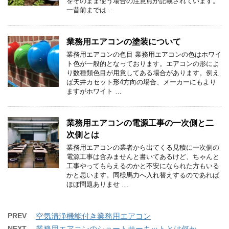
をそのまま使う場合の注意点が記載されています。
一昔前までは …
業務用エアコンの塗装について
業務用エアコンの色目 業務用エアコンの色はホワイ
ト色が一般的となっております。エアコンの形によ
り数種類色目が用意してある場合があります。例え
ば天井カセット形4方向の場合、メーカーにもより
ますがホワイト …
業務用エアコンの電源工事の一次側と二
次側とは
業務用エアコンの業者から出てくる見積に一次側の
電源工事は含みませんと書いてあるけど、ちゃんと
工事やってもらえるのかと不安になられた方もいる
かと思います。同様馬力へ入れ替えするのであれば
ほぼ問題ありませ …
PREV
空気清浄機能付き業務用エアコン
NEXT
業務用エアコンのショートサーキットとは何か