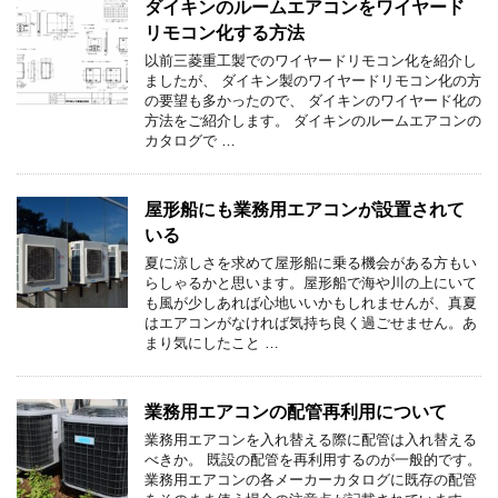
ダイキンのルームエアコンをワイヤード
リモコン化する方法
以前三菱重工製でのワイヤードリモコン化を紹介し
ましたが、 ダイキン製のワイヤードリモコン化の方
の要望も多かったので、 ダイキンのワイヤード化の
方法をご紹介します。 ダイキンのルームエアコンの
カタログで …
屋形船にも業務用エアコンが設置されて
いる
夏に涼しさを求めて屋形船に乗る機会がある方もい
らしゃるかと思います。屋形船で海や川の上にいて
も風が少しあれば心地いいかもしれませんが、真夏
はエアコンがなければ気持ち良く過ごせません。あ
まり気にしたこと …
業務用エアコンの配管再利用について
業務用エアコンを入れ替える際に配管は入れ替える
べきか。 既設の配管を再利用するのが一般的です。
業務用エアコンの各メーカーカタログに既存の配管