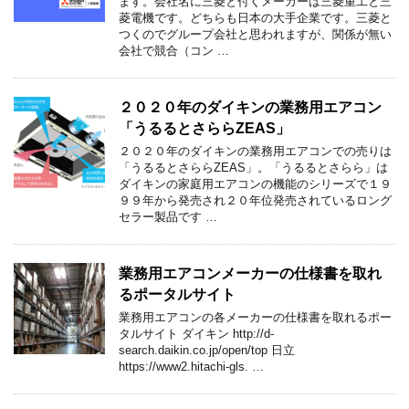
ます。会社名に三菱と付くメーカーは三菱重工と三
菱電機です。どちらも日本の大手企業です。三菱と
つくのでグループ会社と思われますが、関係が無い
会社で競合（コン …
２０２０年のダイキンの業務用エアコン
「うるるとさららZEAS」
２０２０年のダイキンの業務用エアコンでの売りは
「うるるとさららZEAS」。「うるるとさらら」は
ダイキンの家庭用エアコンの機能のシリーズで１９
９９年から発売され２０年位発売されているロング
セラー製品です …
業務用エアコンメーカーの仕様書を取れ
るポータルサイト
業務用エアコンの各メーカーの仕様書を取れるポー
タルサイト ダイキン http://d-
search.daikin.co.jp/open/top 日立
https://www2.hitachi-gls. …